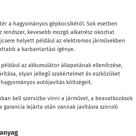
ltér a hagyományos gépkocsikétól. Sok esetben
sz rendszer, kevesebb mozgó alkatrész okozhat
ajcsere helyett például az elektromos járművekben
ottabb a karbantartási igénye.
, például az akkumulátor állapotának ellenőrzése,
rítása, olyan jellegű szakértelmet és eszközöket
hagyományos autójavítás költségeit.
bban kell szervizbe vinni a járművet, a beavatkozások
 garancia lejárta után vannak javításra szoruló
manyag