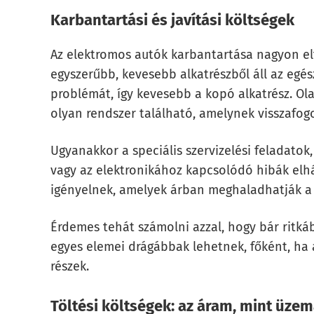
Karbantartási és javítási költségek
Az elektromos autók karbantartása nagyon e
egyszerűbb, kevesebb alkatrészből áll az egé
problémát, így kevesebb a kopó alkatrész. Ol
olyan rendszer található, amelynek visszafog
Ugyanakkor a speciális szervizelési feladatok
vagy az elektronikához kapcsolódó hibák elhá
igényelnek, amelyek árban meghaladhatják a 
Érdemes tehát számolni azzal, hogy bár ritká
egyes elemei drágábbak lehetnek, főként, ha a
részek.
Töltési költségek: az áram, mint üze