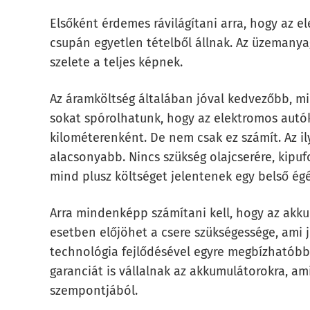
Elsőként érdemes rávilágítani arra, hogy az 
csupán egyetlen tételből állnak. Az üzemanya
szelete a teljes képnek.
Az áramköltség általában jóval kedvezőbb, min
sokat spórolhatunk, hogy az elektromos autó
kilométerenként. De nem csak ez számít. Az i
alacsonyabb. Nincs szükség olajcserére, kipu
mind plusz költséget jelentenek egy belső é
Arra mindenképp számítani kell, hogy az akku
esetben előjöhet a csere szükségessége, ami j
technológia fejlődésével egyre megbízhatóbb 
garanciát is vállalnak az akkumulátorokra, am
szempontjából.