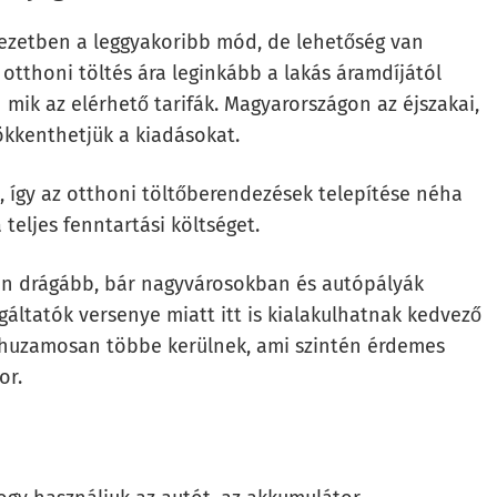
yezetben a leggyakoribb mód, de lehetőség van
 otthoni töltés ára leginkább a lakás áramdíjától
 mik az elérhető tarifák. Magyarországon az éjszakai,
ökkenthetjük a kiadásokat.
 így az otthoni töltőberendezések telepítése néha
teljes fenntartási költséget.
ban drágább, bár nagyvárosokban és autópályák
gáltatók versenye miatt itt is kialakulhatnak kedvező
 huzamosan többe kerülnek, ami szintén érdemes
or.