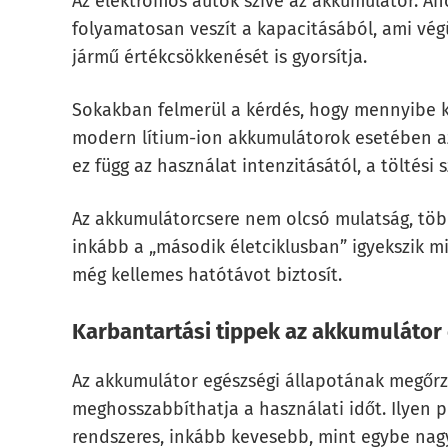
Az elektromos autók szíve az akkumulátor. Ah
folyamatosan veszít a kapacitásából, ami végü
jármű értékcsökkenését is gyorsítja.
Sokakban felmerül a kérdés, hogy mennyibe ker
modern lítium-ion akkumulátorok esetében az 
ez függ az használat intenzitásától, a töltési
Az akkumulátorcsere nem olcsó mulatság, több 
inkább a „második életciklusban” igyekszik m
még kellemes hatótávot biztosít.
Karbantartási tippek az akkumulátor
Az akkumulátor egészségi állapotának megőr
meghosszabbíthatja a használati időt. Ilyen pé
rendszeres, inkább kevesebb, mint egybe nagy