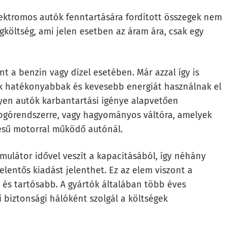
elektromos autók fenntartására fordított összegek nem
gköltség, ami jelen esetben az áram ára, csak egy
t a benzin vagy dízel esetében. Már azzal így is
k hatékonyabbak és kevesebb energiát használnak el
lyen autók karbantartási igénye alapvetően
fogórendszerre, vagy hagyományos váltóra, amelyek
gésű motorral működő autónál.
mulátor idővel veszít a kapacitásából, így néhány
elentős kiadást jelenthet. Ez az elem viszont a
és tartósabb. A gyártók általában több éves
i biztonsági hálóként szolgál a költségek