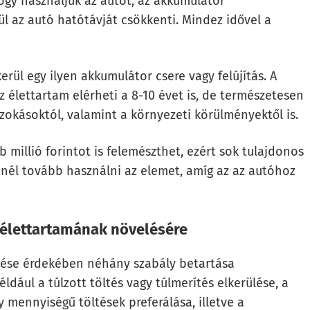
ogy használjuk az autót, az akkumulátor
l az autó hatótávját csökkenti. Mindez idővel a
ül egy ilyen akkumulátor csere vagy felújítás. A
élettartam elérheti a 8-10 évet is, de természetesen
 szokásoktól, valamint a környezeti körülményektől is.
millió forintot is felemészthet, ezért sok tulajdonos
inél tovább használni az elemet, amíg az az autóhoz
 élettartamának növelésére
zése érdekében néhány szabály betartása
ldául a túlzott töltés vagy túlmerítés elkerülése, a
 mennyiségű töltések preferálása, illetve a